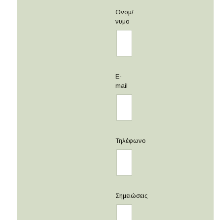
Ονομ/
νυμο
E-
mail
Τηλέφωνο
Σημειώσεις