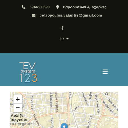
6944683698
Βαρδουσίων 4, Αχαρνές
petropoulos.valantis@gmail.com
Gr
+
−