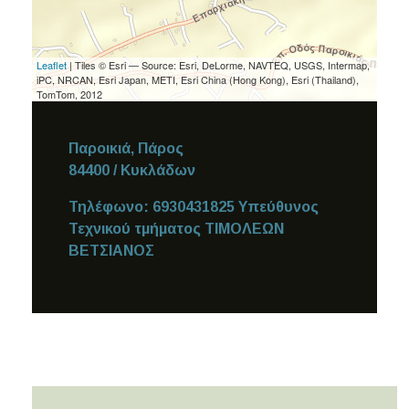
Leaflet
| Tiles © Esri — Source: Esri, DeLorme, NAVTEQ, USGS, Intermap,
iPC, NRCAN, Esri Japan, METI, Esri China (Hong Kong), Esri (Thailand),
TomTom, 2012
Παροικιά, Πάρος
84400
/ Κυκλάδων
Τηλέφωνο:
6930431825 Υπεύθυνος
Τεχνικού τμήματος ΤΙΜΟΛΕΩΝ
ΒΕΤΣΙΑΝΟΣ