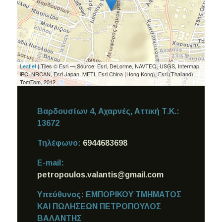
Leaflet
| Tiles © Esri — Source: Esri, DeLorme, NAVTEQ, USGS, Intermap,
iPC, NRCAN, Esri Japan, METI, Esri China (Hong Kong), Esri (Thailand),
TomTom, 2012
Βαρδουσίων 4, Αχαρνές,
Αττική
Τ.Κ.:
13672
Τηλέφωνο:
6944683698
E-mail:
petropoulos.valantis@gmail.com
Υπεύθυνος:
ΕΜΠΟΡΙΚΟΥ ΤΜΗΜΑΤΟΣ
ΚΑΙ ΠΩΛΗΣΕΩΝ ΠΕΤΡΟΠΟΥΛΟΣ
ΒΑΛΑΝΤΗΣ